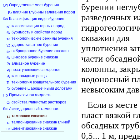
бурении неглу
Определение мест бурения
влияние глубины залегания пород
разведочных и
Классификация видов бурения
гидрогеологич
классификация горных пород
буримость и свойства пород
скважин для
технологические режимы бурения
ударно-канатное бурение
уплотнения за
вибрационное бурение скважин
части обсадно
шнковое бурение скважин
алмазное бурение
колонны, зак
незатупляющиеся коронки
клиновидные резцы
водоносный пл
технология вращательного бурения
невысоким дав
бурение шарошечными долотами
Промывочная жидкость
Если в месте
свойства глинистых растворов
Ликвидационный тампонаж
пласт вязкой г
тампонаж скважин
тампонирование скважин глиной
обсадных труб
цементирование скважин
0,5... 1 м, пре