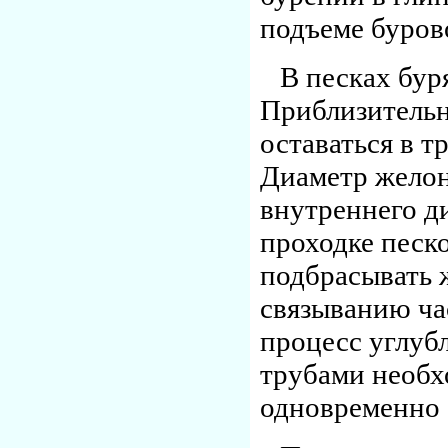
подъеме бурово
В песках бур
Приблизительн
оставаться в т
Диаметр желон
внутреннего д
проходке песк
подбрасывать 
связыванию час
процесс углуб
трубами необх
одновременно 