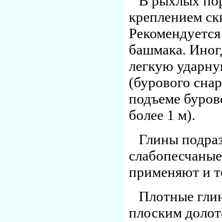
В рыхлых по
креплением ск
Рекомендуется
башмака. Иног
легкую ударну
(бурового сна
подъеме бурово
более 1 м).
Глины подраз
слабопесчаные 
применяют и т
Плотные гли
плоским долот