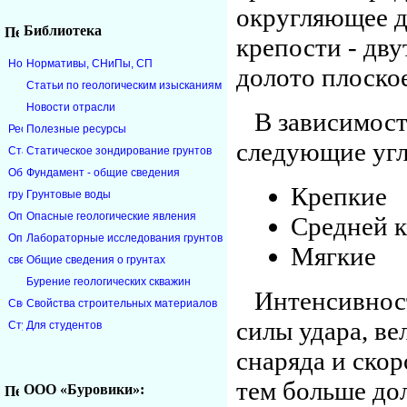
округляющее д
Библиотека
крепости - дву
Нормативы, CНиПы, СП
долото плоское
Статьи по геологическим изысканиям
Новости отрасли
В зависимос
Полезные ресурсы
следующие угл
Статическое зондирование грунтов
Фундамент - общие сведения
Крепк
Грунтовые воды
Опасные геологические явления
Средней 
Лабораторные исследования грунтов
Мягки
Общие сведения о грунтах
Бурение геологических скважин
Интенсивност
Свойства строительных материалов
силы удара, ве
Для студентов
снаряда и скор
тем больше до
ООО «Буровики»: