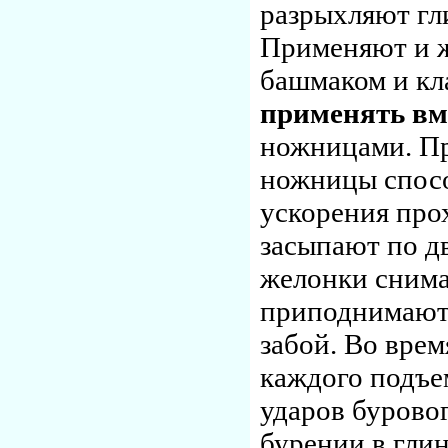
разрыхляют гли
Применяют и ж
башмаком и кл
применять вм
ножницами. Пр
ножницы спосо
ускорения про
засыпают по дв
желонки снима
приподнимают н
забой. Во вре
каждого подъе
ударов буровог
бурении в глин