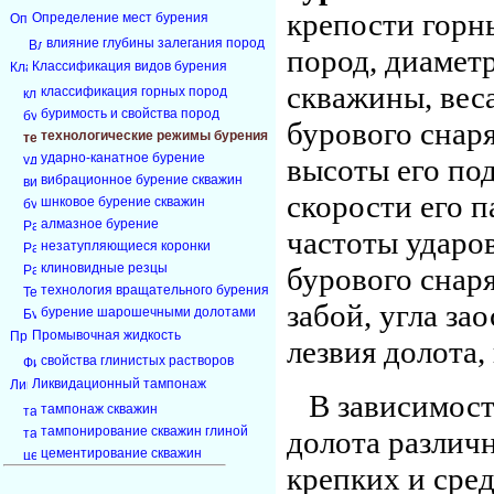
крепости горн
Определение мест бурения
влияние глубины залегания пород
пород, диамет
Классификация видов бурения
скважины, вес
классификация горных пород
буримость и свойства пород
бурового снаря
технологические режимы бурения
ударно-канатное бурение
высоты его по
вибрационное бурение скважин
скорости его п
шнковое бурение скважин
алмазное бурение
частоты ударо
незатупляющиеся коронки
клиновидные резцы
бурового снаря
технология вращательного бурения
забой, угла за
бурение шарошечными долотами
Промывочная жидкость
лезвия долота,
свойства глинистых растворов
Ликвидационный тампонаж
В зависимост
тампонаж скважин
тампонирование скважин глиной
долота различ
цементирование скважин
крепких и сре