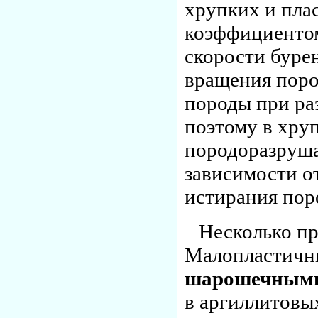
хрупких и пла
коэффициенто
скорости буре
вращения пор
породы при ра
поэтому в хру
породоразруша
зависимости о
истирания пор
Несколько пр
Малопластичн
шарошечными
в аргиллитовы