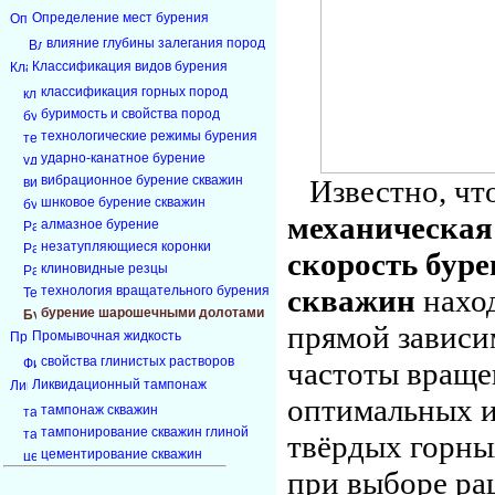
Определение мест бурения
влияние глубины залегания пород
Классификация видов бурения
классификация горных пород
буримость и свойства пород
технологические режимы бурения
ударно-канатное бурение
вибрационное бурение скважин
Известно, чт
шнковое бурение скважин
механическая
алмазное бурение
незатупляющиеся коронки
скорость бур
клиновидные резцы
технология вращательного бурения
скважин
наход
бурение шарошечными долотами
прямой зависи
Промывочная жидкость
свойства глинистых растворов
частоты враще
Ликвидационный тампонаж
оптимальных и
тампонаж скважин
тампонирование скважин глиной
твёрдых горны
цементирование скважин
при выборе ра