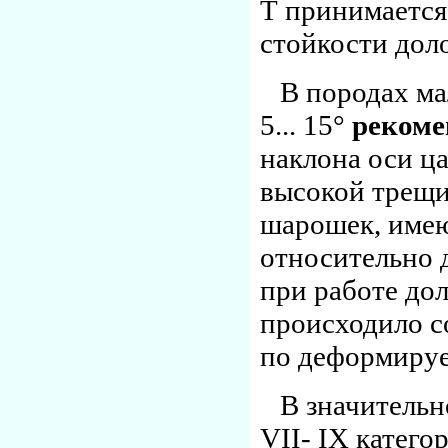
Т принимается 
стойкости доло
В породах ма
5... 15°
рекоме
наклона оси ца
высокой трещи
шарошек, имею
относительно д
при работе до
происходило с
по деформируе
В значительн
VII- IX катег