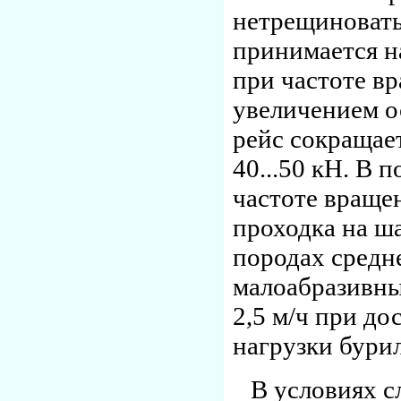
нетрещиноваты
принимается н
при частоте вр
увеличением ос
рейс сокращает
40...50 кН. В 
частоте вращен
проходка на ша
породах средн
малоабразивны
2,5 м/ч при до
нагрузки бури
В условиях 