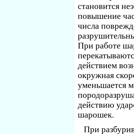
становится не
повышение час
числа поврежд
разрушительны
При работе ш
перекатываютс
действием воз
окружная скор
уменьшается м
породоразруш
действию ударо
шарошек.
При разбури