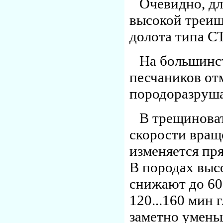
Очевидно, дл
высокой треищ
долота типа С
На большинст
песчаников от
породоразруш
В трещинова
скорости вращ
изменяется пр
В породах выс
снижают до 60.
120...160 мин 
заметно умень