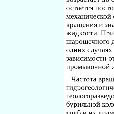
остаётся пост
механической 
вращения и зн
жидкости. При
шарошечного д
одних случаях 
зависимости от
промывочной 
Частота вращ
гидрогеологич
геологоразвед
бурильной кол
труб и их диа