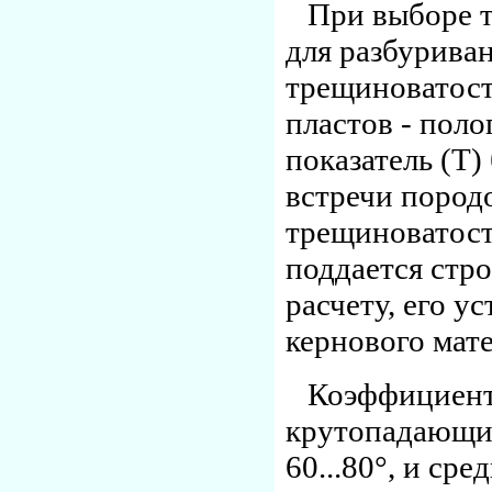
При выборе 
для разбурива
трещиноватост
пластов - поло
показатель (Т)
встречи пород
трещиноватости
поддается стр
расчету, его 
кернового мат
Коэффициент 
крутопадающих
60...80°, и с