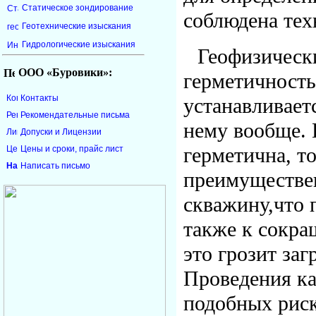
Статическое зондирование
соблюдена тех
Геотехнические изыскания
Гидрологические изыскания
Геофизическ
ООО «Буровики»:
герметичность
Контакты
устанавливает
Рекомендательные письма
нему вообще. 
Допуски и Лицензии
герметична, т
Цены и сроки, прайс лист
Написать письмо
преимуществен
скважину,что 
также к сокр
это грозит заг
Проведения ка
подобных риск