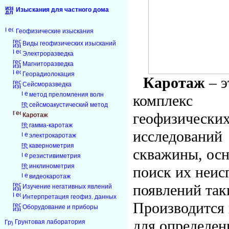
Изыскания для частного дома
Геофизические изыскания
Виды геофизических изысканий
Электроразведка
Магниторазведка
Георадиолокация
Каротаж
– э
Сейсморазведка
метод преломления волн
комплекс
сейсмоакустический метод
геофизически
Каротаж
гамма-каротаж
исследований
электрокаротаж
кавернометрия
скважины, осн
резистивиметрия
инклинометрия
поиск их неис
видеокаротаж
появлений так
Изучение негативных явлений
Интерпретация геофиз. данных
Производится 
Оборудование и приборы
для определен
Грунтовая лаборатория